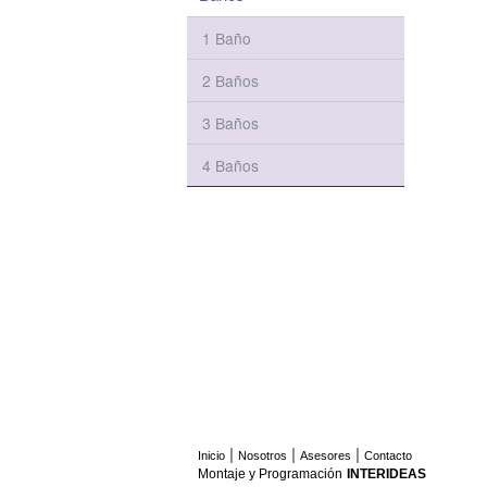
1 Baño
2 Baños
3 Baños
4 Baños
|
|
|
Inicio
Nosotros
Asesores
Contacto
Montaje y Programación
INTERIDEAS