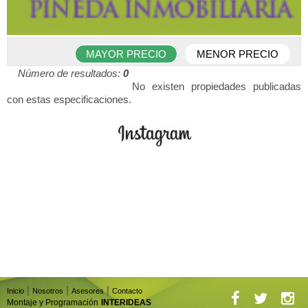
MAYOR PRECIO
MENOR PRECIO
Número de resultados:
0
No existen propiedades publicadas
con estas especificaciones.
|
|
|
Inicio
Nosotros
Asesores
Contacto
Montaje y Programación
INTERIDEAS