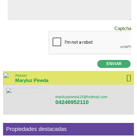
Captcha
ENVIAR
Asesor
Maryluz Pineda
mariluzpineda18@hotmail.com
04246952110
Propiedades destacadas