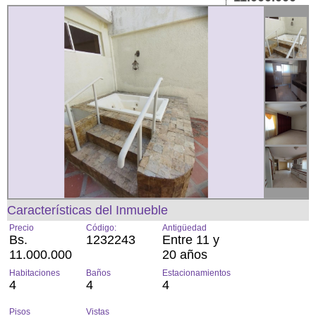
Características del Inmueble
Precio
Código:
Antigüedad
Bs.
1232243
Entre 11 y
11.000.000
20 años
Habitaciones
Baños
Estacionamientos
4
4
4
Pisos
Vistas