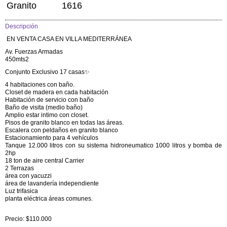
Granito
1616
Descripción
EN VENTA CASA EN VILLA MEDITERRÁNEA
Av. Fuerzas Armadas
450mts2
Conjunto Exclusivo 17 casas✨
4 habitaciones con baño.
Closet de madera en cada habitación
Habitación de servicio con baño
Baño de visita (medio baño)
Amplio estar intimo con closet.
Pisos de granito blanco en todas las áreas.
Escalera con peldaños en granito blanco
Estacionamiento para 4 vehículos
Tanque 12.000 litros con su sistema hidroneumatico 1000 litros y bomba de
2hp
18 ton de aire central Carrier
2 Terrazas
área con yacuzzi
área de lavandería independiente
Luz trifasica
planta eléctrica áreas comunes.
Precio: $110.000