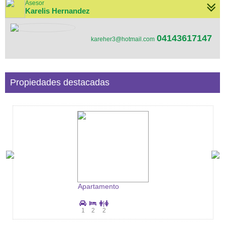
Asesor
Karelis Hernandez
04143617147
kareher3@hotmail.com
Propiedades destacadas
Apartamento
|
1
2
2