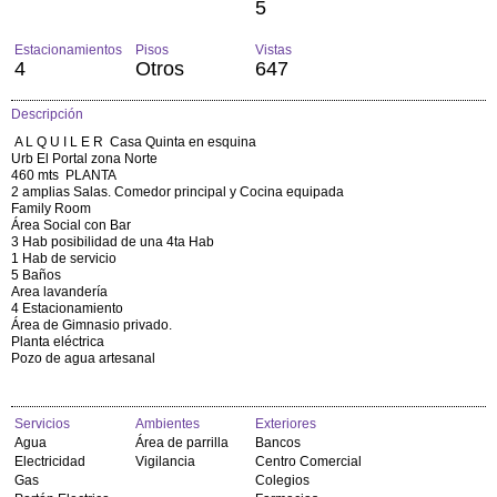
5
Estacionamientos
Pisos
Vistas
4
Otros
647
Descripción
A L Q U I L E R Casa Quinta en esquina
Urb El Portal zona Norte
460 mts PLANTA
2 amplias Salas. Comedor principal y Cocina equipada
Family Room
Área Social con Bar
3 Hab posibilidad de una 4ta Hab
1 Hab de servicio
5 Baños
Area lavandería
4 Estacionamiento
Área de Gimnasio privado.
Planta eléctrica
Pozo de agua artesanal
Servicios
Ambientes
Exteriores
Agua
Área de parrilla
Bancos
Electricidad
Vigilancia
Centro Comercial
Gas
Colegios