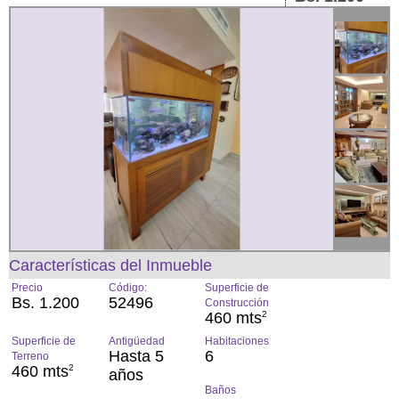
Características del Inmueble
Precio
Código:
Superficie de
Bs. 1.200
52496
Construcción
460 mts
2
Superficie de
Antigüedad
Habitaciones
Hasta 5
6
Terreno
460 mts
2
años
Baños